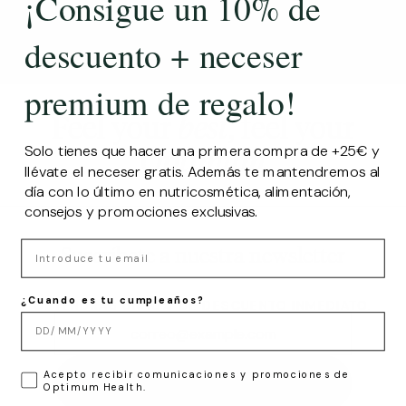
¡Consigue un 10% de
descuento + neceser
premium de regalo!
Feel your
best
, feel your
Solo tienes que hacer una primera compra de +25€ y
Optimum
llévate el neceser gratis. Además te mantendremos al
día con lo último en nutricosmética, alimentación,
consejos y promociones exclusivas.
Email
Suscríbete a nuestra newsletter
¿Cuando es tu cumpleaños?
OBTENDRÁS UN 10% DE DESCUENTO INMEDIATO.
LOPD
Acepto recibir comunicaciones y promociones de
SUSCRIBIRSE
Optimum Health.