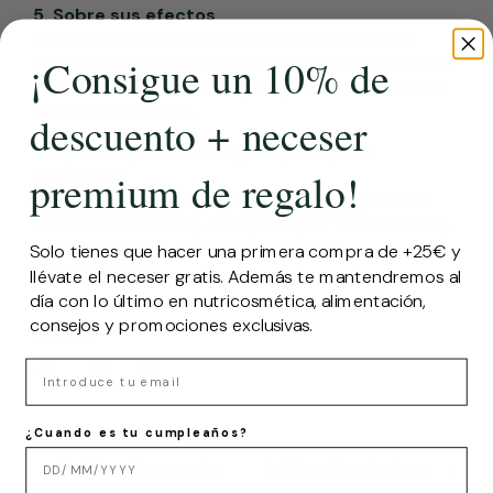
5. Sobre sus efectos
Desde el primer mes, notarás un incremento de
¡Consigue un 10% de
energía, seguido por mejoras en la digestión, estado
de ánimo, concentración y una piel más luminosa al
cabo de tres meses.
descuento + neceser
6. Apuesta por la salud y respeto por la
premium de regalo!
naturaleza
Hifas da Terra promueve una filosofía empresarial
basada en la
salud
y el
respeto por la naturaleza
,
con ingredientes ecológicos y envases
Solo tienes que hacer una primera compra de +25€ y
biodegradables.
llévate el neceser gratis. Además te mantendremos al
día con lo último en nutricosmética, alimentación,
consejos y promociones exclusivas.
SHARE
Email
¿Cuando es tu cumpleaños?
Publicación anterior
Publicación siguiente