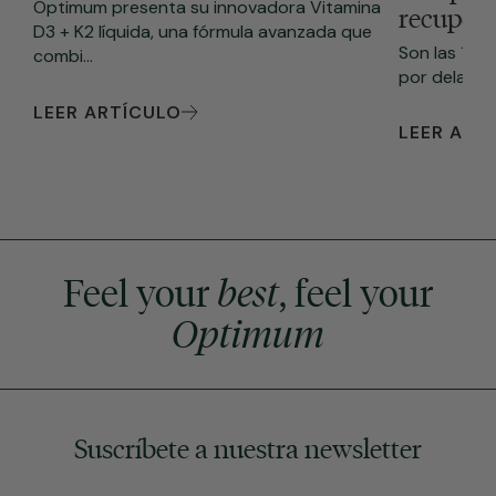
Optimum presenta su innovadora Vitamina
recupera
D3 + K2 líquida, una fórmula avanzada que
Son las 10:
combi...
por delante. 
LEER ARTÍCULO
LEER ART
Feel your
best
, feel your
Optimum
Suscríbete a nuestra newsletter