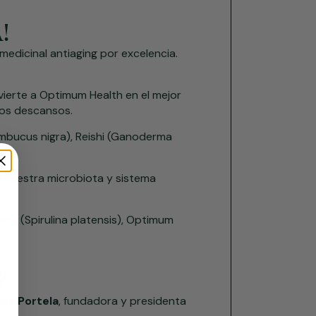
!
medicinal antiaging por excelencia.
ierte a Optimum Health en el mejor
tros descansos.
Sambucus nigra), Reishi (Ganoderma
a nuestra microbiota y sistema
na (Spirulina platensis), Optimum
?
na Portela
, fundadora y presidenta