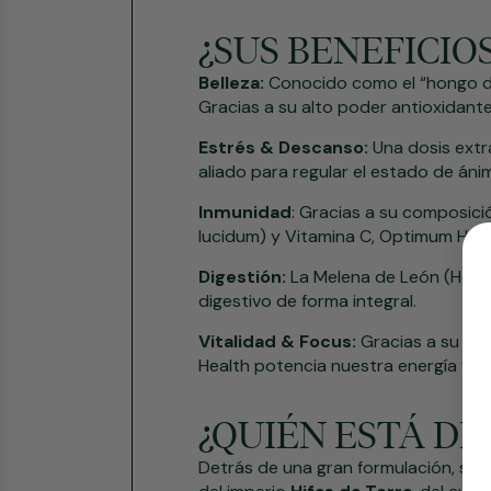
¿SUS BENEFICIO
Belleza:
Conocido como el “hongo de 
Gracias a su alto poder antioxidan
Estrés & Descanso:
Una dosis extr
aliado para regular el estado de áni
Inmunidad
: Gracias a su composici
lucidum) y Vitamina C, Optimum Heal
Digestión:
La Melena de León (Heric
digestivo de forma integral.
Vitalidad & Focus:
Gracias a su co
Health potencia nuestra energía y vi
¿QUIÉN ESTÁ D
Detrás de una gran formulación, siem