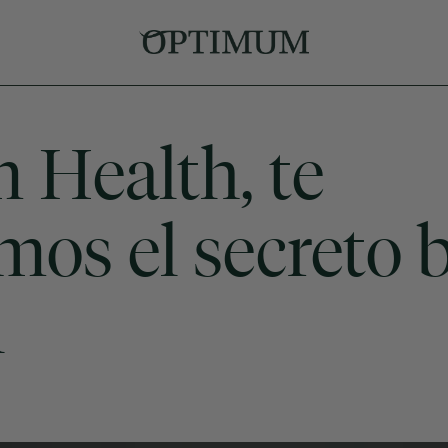
Health, te
mos el secreto 
l