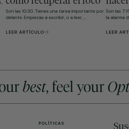
cómo recuperar el foco
hacer
..
Son las 10:30. Tienes una tarea importante por
Son las 7:
delante. Empiezas a escribir, o a leer, ...
la alarma d
LEER ARTÍCULO
LEER AR
your
best
, feel your
Op
Sus
POLÍTICAS