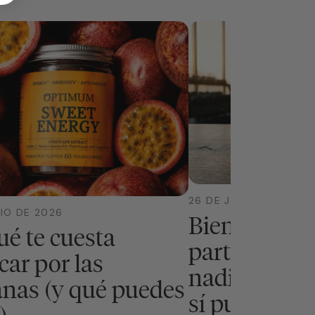
26 DE JUNIO DE 2026
NIO DE 2026
Bienestar m
ué te cuesta
partir de los
car por las
nadie te expl
nas (y qué puedes
sí puedes ha