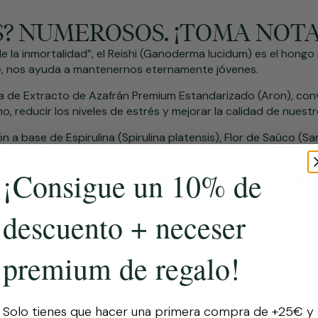
S? NUMEROSOS. ¡TOMA NOTA
la inmortalidad”, el Reishi (Ganoderma lucidum) es el hongo 
te, nos ayuda a mantenernos eternamente jóvenes.
a de Extracto de Azafrán Premium Estandarizado (Aron), conv
mo, reducir los niveles de estrés y mejorar la calidad de nues
ón a base de Espirulina (Spirulina platensis), Flor de Saúco (
th es un booster para fortalecer nuestras defensas.
¡Consigue un 10% de
ium erinaceus) es un hongo medicinal prebiótico que refuerz
descuento + neceser
mposición a base de Cordyceps (Cordyceps sinensis) y Espiruli
talidad.
premium de regalo!
ETRÁS DE OPTIMUM HEALTH
pre hay una gran creadora. Ella es
Catalina Fernández de A
Solo tienes que hacer una primera compra de +25€ y