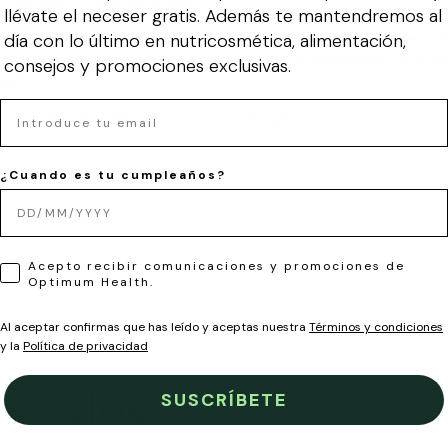
l forma parte Optimum Health.
llévate el neceser gratis. Además te mantendremos al
vestigación clínica oncológica, Catalina decidió emprender e
día con lo último en nutricosmética, alimentación,
mejor a partir de extraer las propiedades de elementos de la n
consejos y promociones exclusivas.
lud”.
Email
sperando para descubrirlo por ti misma?
¿Cuando es tu cumpleaños?
LOPD
Acepto recibir comunicaciones y promociones de
Optimum Health.
Al aceptar confirmas que has leído y aceptas nuestra
Términos y condiciones
y la
Política de privacidad
ionados
SUSCRÍBETE