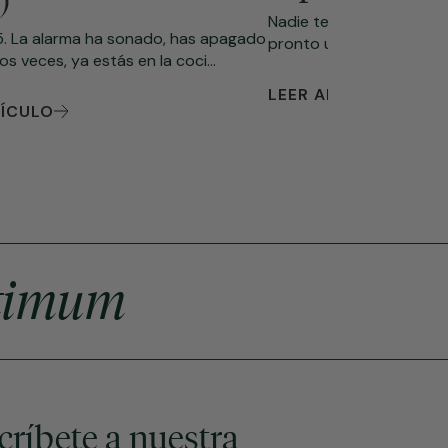
)
Nadie te avisa exactam
15. La alarma ha sonado, has apagado
pronto un día en el gimna
os veces, ya estás en la coci...
LEER ARTÍCULO
TÍCULO
timum
críbete a nuestra